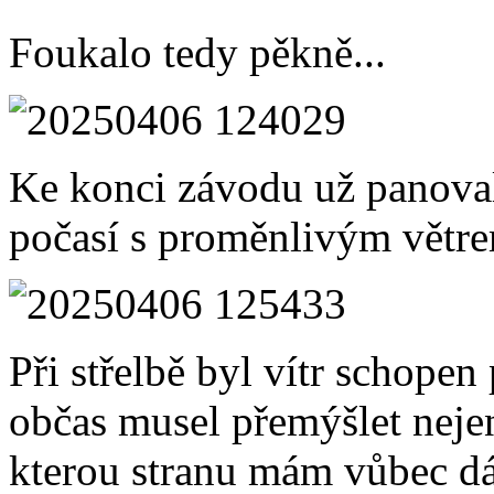
Foukalo tedy pěkně...
Ke konci závodu už panoval
počasí s proměnlivým větr
Při střelbě byl vítr schopen
občas musel přemýšlet neje
kterou stranu mám vůbec dá