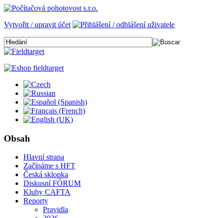
Vytvořit / upravit účet
Obsah
Hlavní strana
Začínáme s HFT
Česká sklopka
Diskusní FÓRUM
Kluby CAFTA
Reporty
Pravidla