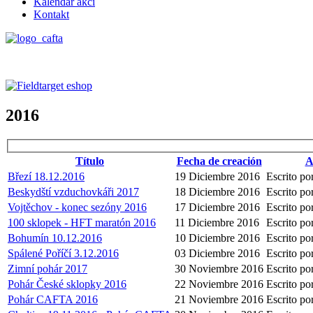
Kalendář akcí
Kontakt
2016
Título
Fecha de creación
A
Březí 18.12.2016
19 Diciembre 2016
Escrito po
Beskydští vzduchovkáři 2017
18 Diciembre 2016
Escrito po
Vojtěchov - konec sezóny 2016
17 Diciembre 2016
Escrito po
100 sklopek - HFT maratón 2016
11 Diciembre 2016
Escrito po
Bohumín 10.12.2016
10 Diciembre 2016
Escrito po
Spálené Poříčí 3.12.2016
03 Diciembre 2016
Escrito po
Zimní pohár 2017
30 Noviembre 2016
Escrito po
Pohár České sklopky 2016
22 Noviembre 2016
Escrito po
Pohár CAFTA 2016
21 Noviembre 2016
Escrito po