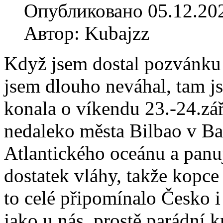
Опубликовано 05.12.20
Автор: Kubajzz
Když jsem dostal pozvánku 
jsem dlouho neváhal, tam js
konala o víkendu 23.-24.z
nedaleko města Bilbao v Bas
Atlantického oceánu a panu
dostatek vláhy, takže kopce
to celé připomínalo Česko i
jako u nás, prostě parádní k