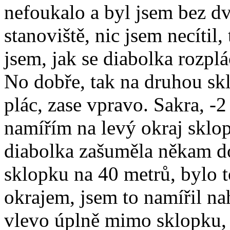
nefoukalo a byl jsem bez dv
stanoviště, nic jsem necítil
jsem, jak se diabolka rozplá
No dobře, tak na druhou skl
plác, zase vpravo. Sakra, -2
namířím na levý okraj sklop
diabolka zašuměla někam do
sklopku na 40 metrů, bylo 
okrajem, jsem to namířil na
vlevo úplně mimo sklopku, v