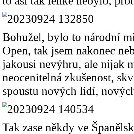
to asi tak lehké nebylo, prot
Bohužel, bylo to národní mi
Open, tak jsem nakonec neb
jakousi nevýhru, ale nijak m
neocenitelná zkušenost, skvě
spoustu nových lidí, nových
Tak zase někdy ve Španěls