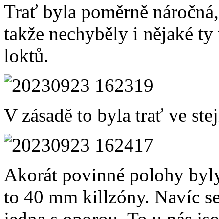
Trať byla poměrně náročná,
takže nechyběly i nějaké ty v
loktů.
V zásadě to byla trať ve ste
Akorát povinné polohy byly
to 40 mm killzóny. Navíc se
jedna s oporou. To u nás j