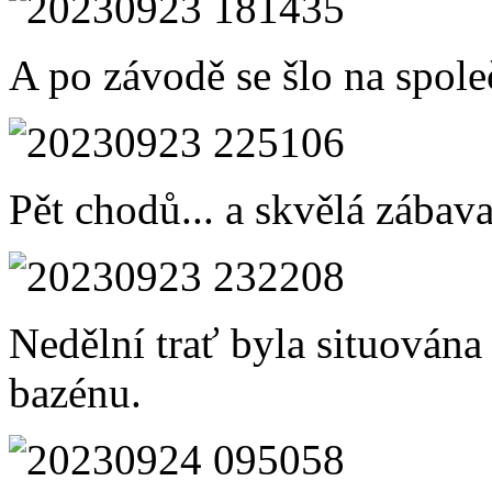
A po závodě se šlo na spole
Pět chodů... a skvělá zábava
Nedělní trať byla situován
bazénu.