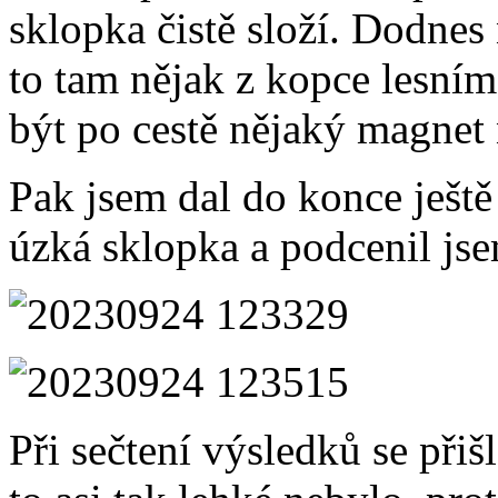
sklopka čistě složí. Dodnes
to tam nějak z kopce lesní
být po cestě nějaký magnet 
Pak jsem dal do konce ještě 
úzká sklopka a podcenil jse
Při sečtení výsledků se přiš