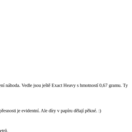
o není náhoda. Vedle jsou ještě Exact Heavy s hmotností 0,67 gramu. Ty
řesnosti je evidentní. Ale díry v papíru dělají pěkné. :)
etrů.