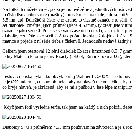
Na fotkách můžete vidět, jak si jednotlivé série z jednotlivých lisů ve
to číslo lisovacího stroje (mašiny), prostě místa na stole, kde se můž
5,5 mm atd. Důležitější číslo je to druhé, to vlastně označuje tu sérii.
set diabolek, změříte jejich průměr (třeba 4,52mm), ty otestujete v tu
označíte jako série 0. Po čase se vám zase něco nezdá, tak matrici pře
diabolky označíte jako sérii 2. A tak pořád dokola, až dojdete k číslu 
matrice a pojede z ní série třeba s číslem 8. Jednoduše nedává žádný 
Celkem jsem otestoval 12 sérií diabolek Exact s hmotností 0,547 gram
jedny Match a k tomu jedny Exacty (54/6 4,53mm z roku 2022), které 
Testovací puška byla jako obvykle můj Walther LG300XT. Je to původně
je je těžší úderník, custom objímka, aby na hlaveň nic netlačilo a byla 
co kryje hlaveň, je zkrácená, aby se mi s puškou v lese lépe manipu
Když jsem fotil výsledné terče, tak jsem na každý z nich položil dese
Diabolky 54/3 s průměrem 4,53 mm používám na závodech a je z roku 202