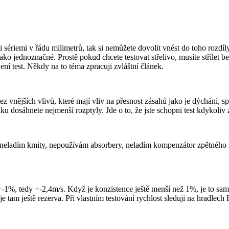
 sériemi v řádu milimetrů, tak si nemůžete dovolit vnést do toho rozdíly
ko jednoznačné. Prostě pokud chcete testovat střelivo, musíte střílet bez
 není test. Někdy na to téma zpracuji zvláštní článek.
bez vnějších vlivů, které mají vliv na přesnost zásahů jako je dýchání, sp
u dosáhnete nejmenší rozptyly. Jde o to, že jste schopni test kdykoliv
y neladím kmity, nepoužívám absorbery, neladím kompenzátor zpětného rá
1%, tedy +-2,4m/s. Když je konzistence ještě menší než 1%, je to samozře
e tam ještě rezerva. Při vlastním testování rychlost sleduji na hradlech