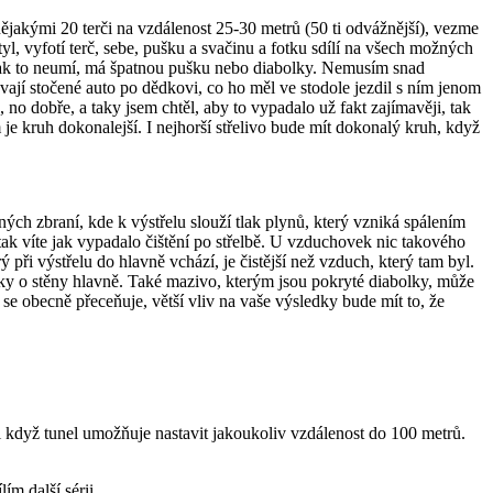
 nějakými 20 terči na vzdálenost 25-30 metrů (50 ti odvážnější), vezme
tyl, vyfotí terč, sebe, pušku a svačinu a fotku sdílí na všech možných
, tak to neumí, má špatnou pušku nebo diabolky. Nemusím snad
ají stočené auto po dědkovi, co ho měl ve stodole jezdil s ním jenom
 no dobře, a taky jsem chtěl, aby to vypadalo už fakt zajímavěji, tak
 je kruh dokonalejší. I nejhorší střelivo bude mít dokonalý kruh, když
lných zbraní, kde k výstřelu slouží tlak plynů, který vzniká spálením
 tak víte jak vypadalo čištění po střelbě. U vzduchovek nic takového
 při výstřelu do hlavně vchází, je čistější než vzduch, který tam byl.
olky o stěny hlavně. Také mazivo, kterým jsou pokryté diabolky, může
k se obecně přeceňuje, větší vliv na vaše výsledky bude mít to, že
 když tunel umožňuje nastavit jakoukoliv vzdálenost do 100 metrů.
ím další sérii.