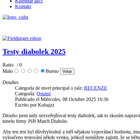
Kalendář akcí
Kontakt
Testy diabolek 2025
Ratio:
/ 0
Malo
Bueno
Detalles
Categoría de nivel principal o raíz:
RECENZE
Categoría:
Ostatní
Publicado el Miércoles, 08 Octubre 2025 16:36
Escrito por Kubajzz
Dlouho jsem tady nezveřejňoval testy diabolek, tak to zkusím napravit
tunelu firmy JSB Match Diabolo.
Aby ten test byl důvěryhodný a měl nějakou vypovídací hodnotu, musí
vyloučeno testování někde venku, jelikož nemůžete zajistit, že se bě