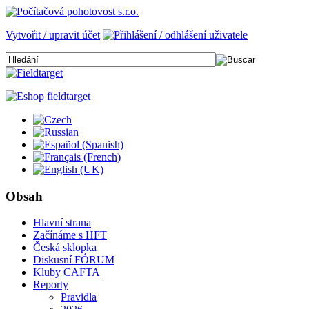
Vytvořit / upravit účet
Obsah
Hlavní strana
Začínáme s HFT
Česká sklopka
Diskusní FÓRUM
Kluby CAFTA
Reporty
Pravidla