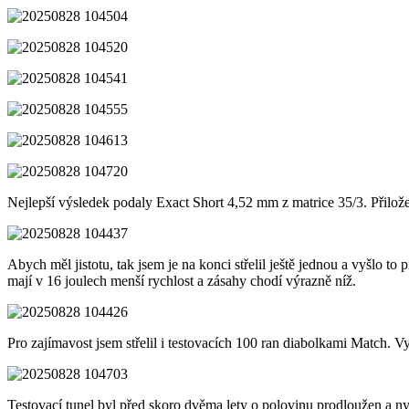
Nejlepší výsledek podaly Exact Short 4,52 mm z matrice 35/3. Přilo
Abych měl jistotu, tak jsem je na konci střelil ještě jednou a vyšlo t
mají v 16 joulech menší rychlost a zásahy chodí výrazně níž.
Pro zajímavost jsem střelil i testovacích 100 ran diabolkami Match. Vyš
Testovací tunel byl před skoro dvěma lety o polovinu prodloužen a ny