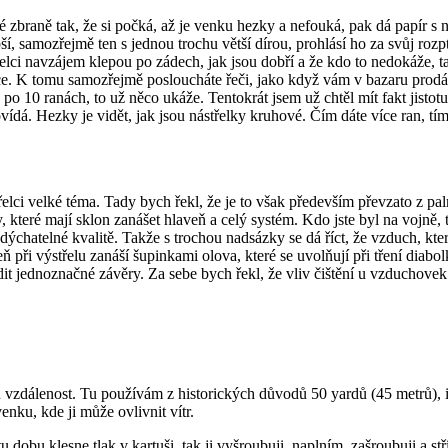
vé zbraně tak, že si počká, až je venku hezky a nefouká, pak dá papír s
ší, samozřejmě ten s jednou trochu větší dírou, prohlásí ho za svůj rozp
třelci navzájem klepou po zádech, jak jsou dobří a že kdo to nedokáže
ce. K tomu samozřejmě posloucháte řeči, jako když vám v bazaru prodáv
po 10 ranách, to už něco ukáže. Tentokrát jsem už chtěl mít fakt jistotu,
ídá. Hezky je vidět, jak jsou nástřelky kruhové. Čím dáte více ran, tím
třelci velké téma. Tady bych řekl, že je to však především převzato z pa
, které mají sklon zanášet hlaveň a celý systém. Kdo jste byl na vojně,
ýchatelné kvalitě. Takže s trochou nadsázky se dá říct, že vzduch, který
 při výstřelu zanáší šupinkami olova, které se uvolňují při tření diab
vodit jednoznačné závěry. Za sebe bych řekl, že vliv čištění u vzduchove
 vzdálenost. Tu používám z historických důvodů 50 yardů (45 metrů), i
 venku, kde ji může ovlivnit vítr.
 dobu klesne tlak v kartuši, tak ji vyšroubuji, naplním, zašroubuji a stříl