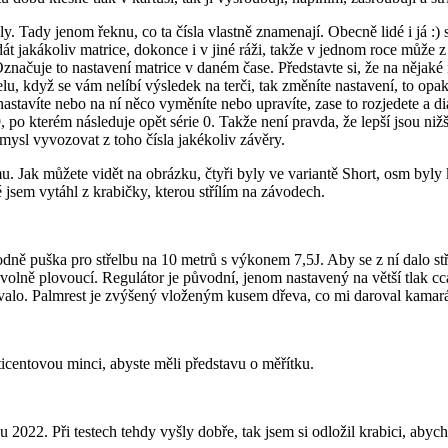
dly. Tady jenom řeknu, co ta čísla vlastně znamenají. Obecně lidé i já :)
e dát jakákoliv matrice, dokonce i v jiné ráži, takže v jednom roce může
 Označuje to nastavení matrice v daném čase. Představte si, že na nějaké 
nelu, když se vám nelíbí výsledek na terči, tak změníte nastavení, to op
nastavíte nebo na ní něco vyměníte nebo upravíte, zase to rozjedete a di
9, po kterém následuje opět série 0. Takže není pravda, že lepší jsou niž
smysl vyvozovat z toho čísla jakékoliv závěry.
u. Jak můžete vidět na obrázku, čtyři byly ve variantě Short, osm byly 
jsem vytáhl z krabičky, kterou střílím na závodech.
 puška pro střelbu na 10 metrů s výkonem 7,5J. Aby se z ní dalo stříle
volně plovoucí. Regulátor je původní, jenom nastavený na větší tlak cca 8
lovalo. Palmrest je zvýšený vloženým kusem dřeva, co mi daroval kamar
ticentovou minci, abyste měli představu o měřítku.
2. Při testech tehdy vyšly dobře, tak jsem si odložil krabici, abych st