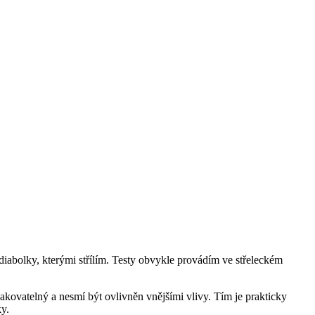
 diabolky, kterými střílím. Testy obvykle provádím ve střeleckém
kovatelný a nesmí být ovlivněn vnějšími vlivy. Tím je prakticky
ky.