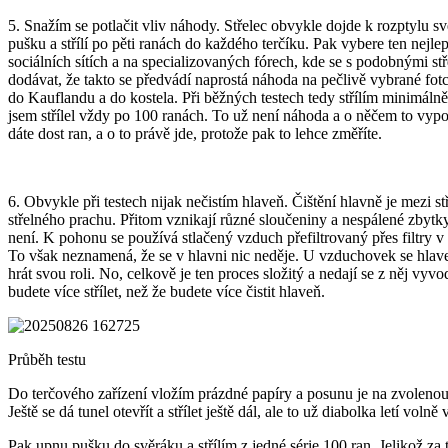
5. Snažím se potlačit vliv náhody. Střelec obvykle dojde k rozptylu s
pušku a střílí po pěti ranách do každého terčíku. Pak vybere ten nejlep
sociálních sítích a na specializovaných fórech, kde se s podobnými s
dodávat, že takto se předvádí naprostá náhoda na pečlivě vybrané fot
do Kauflandu a do kostela. Při běžných testech tedy střílím minimálně 
jsem střílel vždy po 100 ranách. To už není náhoda a o něčem to vypov
dáte dost ran, a o to právě jde, protože pak to lehce změříte.
6. Obvykle při testech nijak nečistím hlaveň. Čištění hlavně je mezi s
střelného prachu. Přitom vznikají různé sloučeniny a nespálené zbytky
není. K pohonu se používá stlačený vzduch přefiltrovaný přes filtry v d
To však neznamená, že se v hlavni nic neděje. U vzduchovek se hlaveň
hrát svou roli. No, celkově je ten proces složitý a nedají se z něj vy
budete více střílet, než že budete více čistit hlaveň.
Průběh testu
Do terčového zařízení vložím prázdné papíry a posunu je na zvolenou
Ještě se dá tunel otevřít a střílet ještě dál, ale to už diabolka letí volně
Pak upnu pušku do svěráku a střílím z jedné série 100 ran. Jelikož za tu