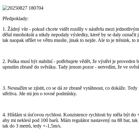
Předpoklady:
1. Žádný vítr - pokud chcete vidět rozdíly v nástřelu mezi jednotlivými
dělal mnohokrát a nikdy nepodaly výsledky, které by se daly označit ja
tak naopak střílet ve větru musíte, jinak to nejde. Ale to je trénink, to
2. Puška musí být stabilní - potřebujete vědět, že výstřel je proveden 
upnutím zbraně do svěráku. Tady jenom pozor - netvrdím, že ve svěrák
3. Nesnažím se zjistit, co se dá ze zbraně vytáhnout, co dokáže. Ted
střeliva. Jde mi jen o rovné podmínky.
4. Hlídám si úsťovou rychlost. Konzistence rychlosti by měla být do +-
aby mi neklesl pod 100 barů. Mám regulátor nastavený na 88 bar, tak j
tak do 3 metrů, tedy +-1,5m/s.