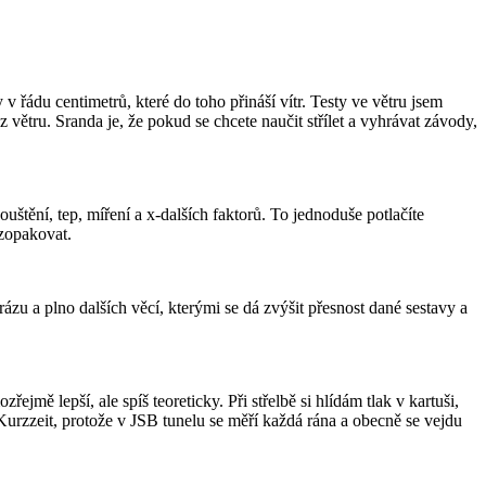
 v řádu centimetrů, které do toho přináší vítr. Testy ve větru jsem
 větru. Sranda je, že pokud se chcete naučit střílet a vyhrávat závody,
ouštění, tep, míření a x-dalších faktorů. To jednoduše potlačíte
 zopakovat.
zu a plno dalších věcí, kterými se dá zvýšit přesnost dané sestavy a
jmě lepší, ale spíš teoreticky. Při střelbě si hlídám tlak v kartuši,
 Kurzzeit, protože v JSB tunelu se měří každá rána a obecně se vejdu