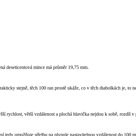
žená deseticentová mince má průměr 19,75 mm.
o prakticky stejně, těch 100 ran prostě ukáže, co v těch diabolkách je, t
ší rychlost, větší vzdálenost a plochá hlavička nejdou k sobě, rozdíl v p
ní tedy umožňuje střelbu na plynule nastavitelnou vzdálenost do 100 m