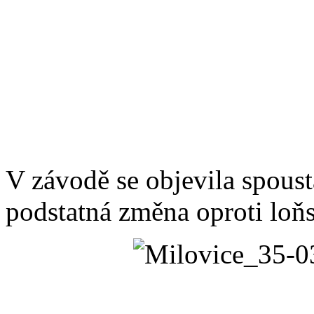
V závodě se objevila spous
podstatná změna oproti loň