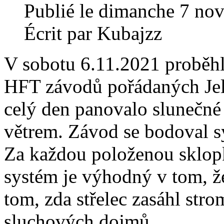
Publié le dimanche 7 no
Écrit par Kubajzz
V sobotu 6.11.2021 proběhl
HFT závodů pořádaných Jel
celý den panovalo slunečn
větrem. Závod se bodoval s
Za každou položenou sklopk
systém je výhodný v tom, že
tom, zda střelec zasáhl str
sluchových dojmů...