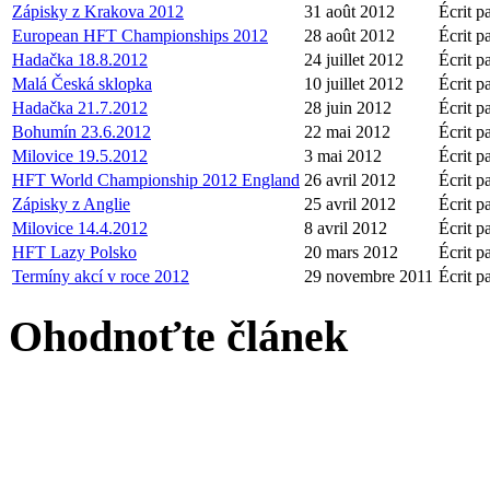
Zápisky z Krakova 2012
31 août 2012
Écrit p
European HFT Championships 2012
28 août 2012
Écrit p
Hadačka 18.8.2012
24 juillet 2012
Écrit p
Malá Česká sklopka
10 juillet 2012
Écrit p
Hadačka 21.7.2012
28 juin 2012
Écrit p
Bohumín 23.6.2012
22 mai 2012
Écrit p
Milovice 19.5.2012
3 mai 2012
Écrit p
HFT World Championship 2012 England
26 avril 2012
Écrit p
Zápisky z Anglie
25 avril 2012
Écrit p
Milovice 14.4.2012
8 avril 2012
Écrit p
HFT Lazy Polsko
20 mars 2012
Écrit p
Termíny akcí v roce 2012
29 novembre 2011
Écrit p
Ohodnoťte článek