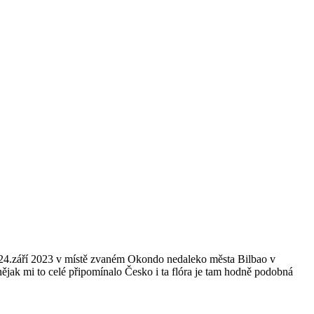
3.-24.září 2023 v místě zvaném Okondo nedaleko města Bilbao v
nějak mi to celé připomínalo Česko i ta flóra je tam hodně podobná