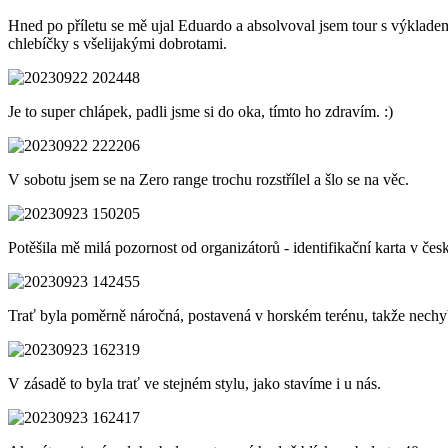
Hned po příletu se mě ujal Eduardo a absolvoval jsem tour s výkladem
chlebíčky s všelijakými dobrotami.
Je to super chlápek, padli jsme si do oka, tímto ho zdravím. :)
V sobotu jsem se na Zero range trochu rozstřílel a šlo se na věc.
Potěšila mě milá pozornost od organizátorů - identifikační karta v če
Trať byla poměrně náročná, postavená v horském terénu, takže nechyběly
V zásadě to byla trať ve stejném stylu, jako stavíme i u nás.