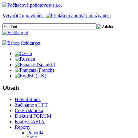
Vytvořit / upravit účet
Obsah
Hlavní strana
Začínáme s HFT
Česká sklopka
Diskusní FÓRUM
Kluby CAFTA
Reporty
Pravidla