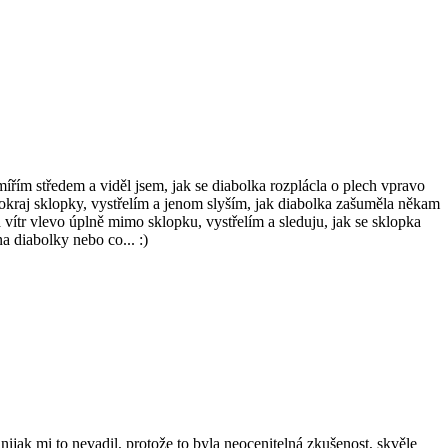
mířím středem a viděl jsem, jak se diabolka rozplácla o plech vpravo
 okraj sklopky, vystřelím a jenom slyším, jak diabolka zašuměla někam
vítr vlevo úplně mimo sklopku, vystřelím a sleduju, jak se sklopka
 diabolky nebo co... :)
ijak mi to nevadil, protože to byla neocenitelná zkušenost, skvěle