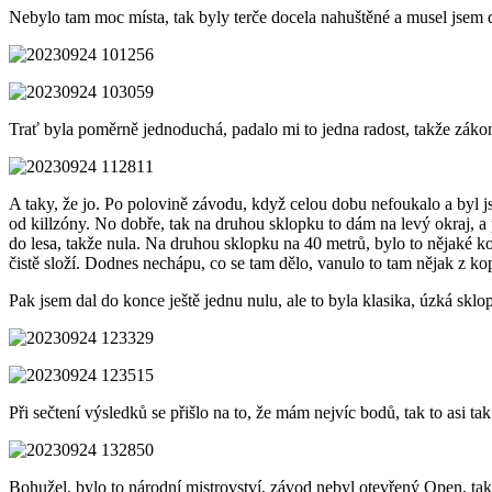
Nebylo tam moc místa, tak byly terče docela nahuštěné a musel jsem dáv
Trať byla poměrně jednoduchá, padalo mi to jedna radost, takže zákoni
A taky, že jo. Po polovině závodu, když celou dobu nefoukalo a byl jse
od killzóny. No dobře, tak na druhou sklopku to dám na levý okraj, a
do lesa, takže nula. Na druhou sklopku na 40 metrů, bylo to nějaké k
čistě složí. Dodnes nechápu, co se tam dělo, vanulo to tam nějak z k
Pak jsem dal do konce ještě jednu nulu, ale to byla klasika, úzká sklop
Při sečtení výsledků se přišlo na to, že mám nejvíc bodů, tak to asi tak
Bohužel, bylo to národní mistrovství, závod nebyl otevřený Open, tak