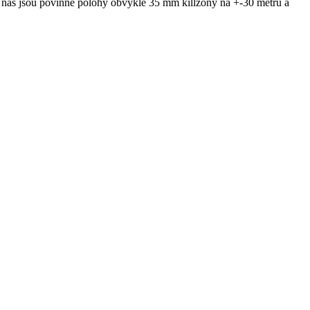
 u nás jsou povinné polohy obvykle 35 mm killzóny na +-30 metrů a