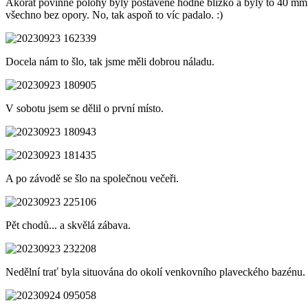
Akorát povinné polohy byly postavené hodně blízko a byly to 40 mm k
všechno bez opory. No, tak aspoň to víc padalo. :)
Docela nám to šlo, tak jsme měli dobrou náladu.
V sobotu jsem se dělil o první místo.
A po závodě se šlo na společnou večeři.
Pět chodů... a skvělá zábava.
Nedělní trať byla situována do okolí venkovního plaveckého bazénu.