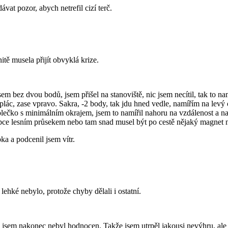
at pozor, abych netrefil cizí terč.
tě musela přijít obvyklá krize.
m bez dvou bodů, jsem přišel na stanoviště, nic jsem necítil, tak to na
 plác, zase vpravo. Sakra, -2 body, tak jdu hned vedle, namířím na levý
olečko s minimálním okrajem, jsem to namířil nahoru na vzdálenost a na 
opce lesním průsekem nebo tam snad musel být po cestě nějaký magnet na
ka a podcenil jsem vítr.
 lehké nebylo, protože chyby dělali i ostatní.
 jsem nakonec nebyl hodnocen. Takže jsem utrpěl jakousi nevýhru, ale n