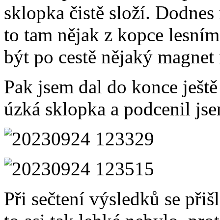
sklopka čistě složí. Dodnes
to tam nějak z kopce lesní
být po cestě nějaký magnet 
Pak jsem dal do konce ještě 
úzká sklopka a podcenil jse
Při sečtení výsledků se přiš