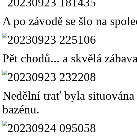
A po závodě se šlo na spole
Pět chodů... a skvělá zábava
Nedělní trať byla situován
bazénu.