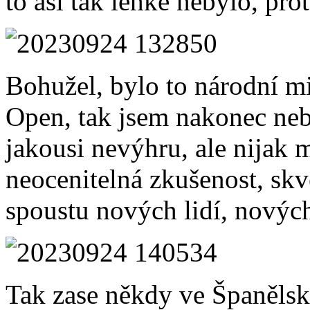
to asi tak lehké nebylo, prot
Bohužel, bylo to národní mi
Open, tak jsem nakonec neb
jakousi nevýhru, ale nijak m
neocenitelná zkušenost, skvě
spoustu nových lidí, nových
Tak zase někdy ve Španěls