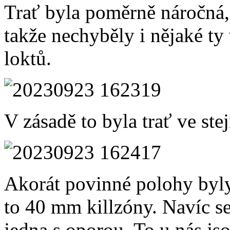
Trať byla poměrně náročná,
takže nechyběly i nějaké ty v
loktů.
V zásadě to byla trať ve ste
Akorát povinné polohy byly
to 40 mm killzóny. Navíc se
jedna s oporou. To u nás j