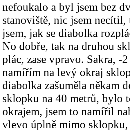
nefoukalo a byl jsem bez dv
stanoviště, nic jsem necítil
jsem, jak se diabolka rozplá
No dobře, tak na druhou skl
plác, zase vpravo. Sakra, -2
namířím na levý okraj sklop
diabolka zašuměla někam do
sklopku na 40 metrů, bylo 
okrajem, jsem to namířil na
vlevo úplně mimo sklopku, v